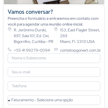
Vamos conversar?
Preencha o formulário e entraremos em contato com
você para agendar uma reunião online inicial.
R. Jerônimo Durski,
153, East Flagler Street,
897, Sala 101, Ed. Oxi,
269
Bigorrilho, Curitiba - PR
Miami, Fl. 33131 USA
+55 41 99279-0094
contato@gonext.com.br