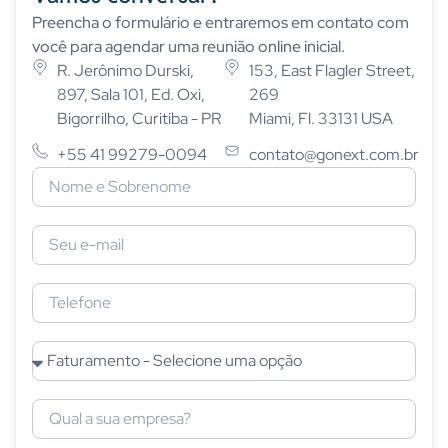
Preencha o formulário e entraremos em contato com
você para agendar uma reunião online inicial.
R. Jerônimo Durski,
153, East Flagler Street,
897, Sala 101, Ed. Oxi,
269
Bigorrilho, Curitiba - PR
Miami, Fl. 33131 USA
+55 41 99279-0094
contato@gonext.com.br