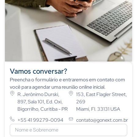
Vamos conversar?
Preencha o formulário e entraremos em contato com
você para agendar uma reunião online inicial.
R. Jerônimo Durski,
153, East Flagler Street,
897, Sala 101, Ed. Oxi,
269
Bigorrilho, Curitiba - PR
Miami, Fl. 33131 USA
+55 41 99279-0094
contato@gonext.com.br