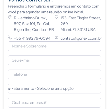
Preencha o formulário e entraremos em contato com
você para agendar uma reunião online inicial.
R. Jerônimo Durski,
153, East Flagler Street,
897, Sala 101, Ed. Oxi,
269
Bigorrilho, Curitiba - PR
Miami, Fl. 33131 USA
+55 41 99279-0094
contato@gonext.com.br