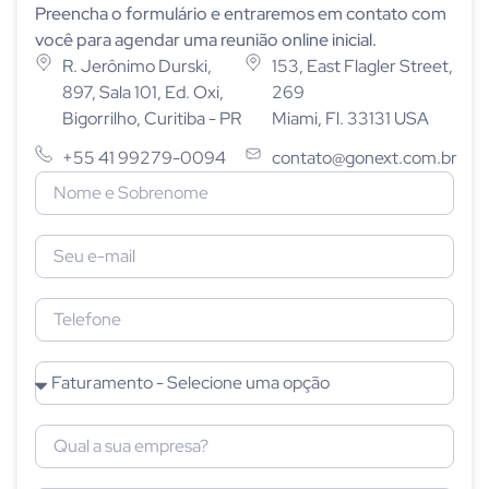
Preencha o formulário e entraremos em contato com
você para agendar uma reunião online inicial.
R. Jerônimo Durski,
153, East Flagler Street,
897, Sala 101, Ed. Oxi,
269
Bigorrilho, Curitiba - PR
Miami, Fl. 33131 USA
+55 41 99279-0094
contato@gonext.com.br