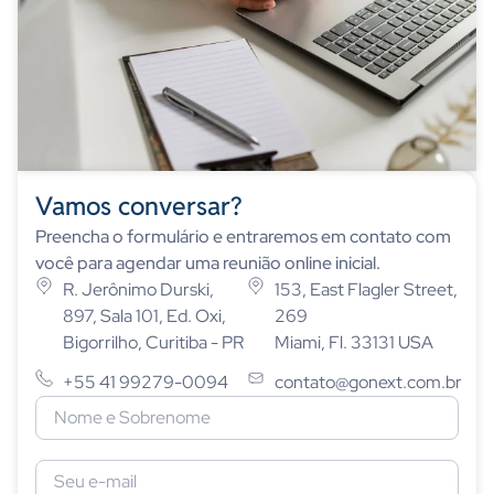
Vamos conversar?
Preencha o formulário e entraremos em contato com
você para agendar uma reunião online inicial.
R. Jerônimo Durski,
153, East Flagler Street,
897, Sala 101, Ed. Oxi,
269
Bigorrilho, Curitiba - PR
Miami, Fl. 33131 USA
+55 41 99279-0094
contato@gonext.com.br