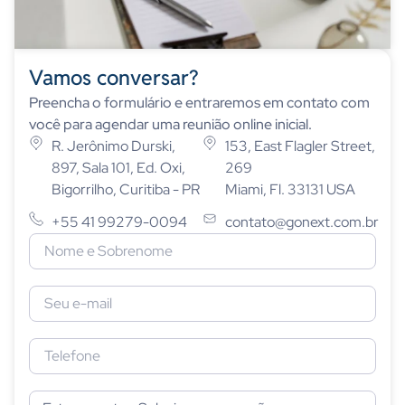
Vamos conversar?
Preencha o formulário e entraremos em contato com
você para agendar uma reunião online inicial.
R. Jerônimo Durski,
153, East Flagler Street,
897, Sala 101, Ed. Oxi,
269
Bigorrilho, Curitiba - PR
Miami, Fl. 33131 USA
+55 41 99279-0094
contato@gonext.com.br