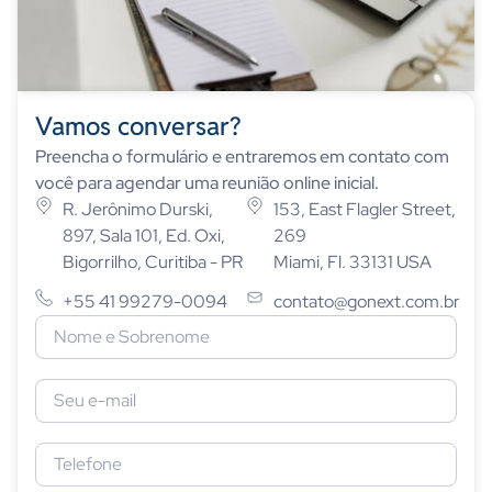
Vamos conversar?
Preencha o formulário e entraremos em contato com
você para agendar uma reunião online inicial.
R. Jerônimo Durski,
153, East Flagler Street,
897, Sala 101, Ed. Oxi,
269
Bigorrilho, Curitiba - PR
Miami, Fl. 33131 USA
+55 41 99279-0094
contato@gonext.com.br