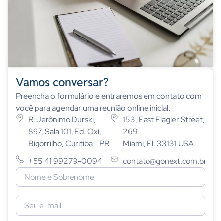
Vamos conversar?
Preencha o formulário e entraremos em contato com
você para agendar uma reunião online inicial.
R. Jerônimo Durski,
153, East Flagler Street,
897, Sala 101, Ed. Oxi,
269
Bigorrilho, Curitiba - PR
Miami, Fl. 33131 USA
+55 41 99279-0094
contato@gonext.com.br