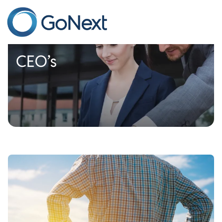
GoNext
CEO’s