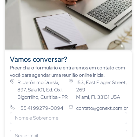
Vamos conversar?
Preencha o formulário e entraremos em contato com
você para agendar uma reunião online inicial.
R. Jerônimo Durski,
153, East Flagler Street,
897, Sala 101, Ed. Oxi,
269
Bigorrilho, Curitiba - PR
Miami, Fl. 33131 USA
+55 41 99279-0094
contato@gonext.com.br