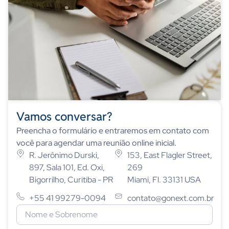
Vamos conversar?
Preencha o formulário e entraremos em contato com
você para agendar uma reunião online inicial.
R. Jerônimo Durski,
153, East Flagler Street,
897, Sala 101, Ed. Oxi,
269
Bigorrilho, Curitiba - PR
Miami, Fl. 33131 USA
+55 41 99279-0094
contato@gonext.com.br