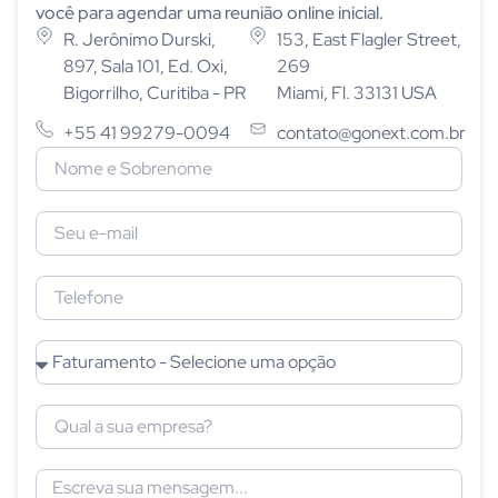
você para agendar uma reunião online inicial.
R. Jerônimo Durski,
153, East Flagler Street,
897, Sala 101, Ed. Oxi,
269
Bigorrilho, Curitiba - PR
Miami, Fl. 33131 USA
+55 41 99279-0094
contato@gonext.com.br