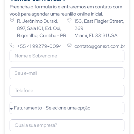
Preencha o formulário e entraremos em contato com
você para agendar uma reunião online inicial.
R. Jerônimo Durski,
153, East Flagler Street,
897, Sala 101, Ed. Oxi,
269
Bigorrilho, Curitiba - PR
Miami, Fl. 33131 USA
+55 41 99279-0094
contato@gonext.com.br