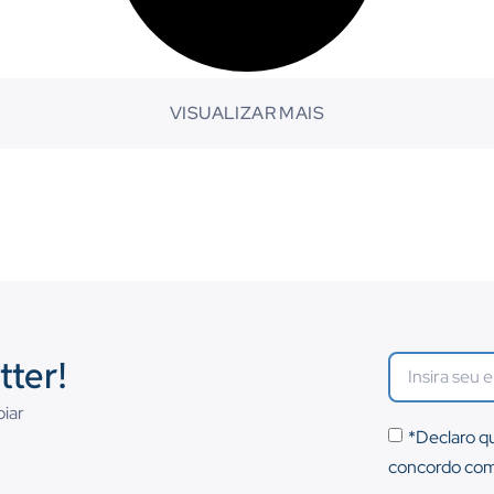
VISUALIZAR MAIS
tter!
oiar
*Declaro qu
concordo com