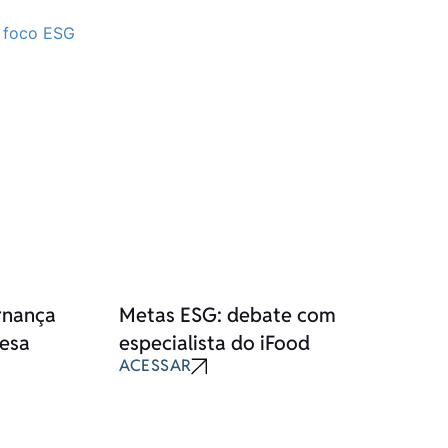
rnança
Metas ESG: debate com
resa
especialista do iFood
ACESSAR