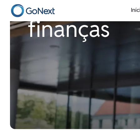
Iníc
finanças