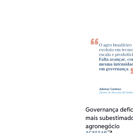
Governança defici
mais subestimado
agronegócio
ACESSAR