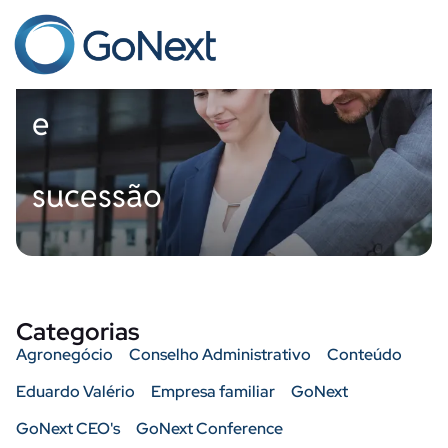
governança
e
sucessão
Categorias
Agronegócio
Conselho Administrativo
Conteúdo
Eduardo Valério
Empresa familiar
GoNext
GoNext CEO's
GoNext Conference