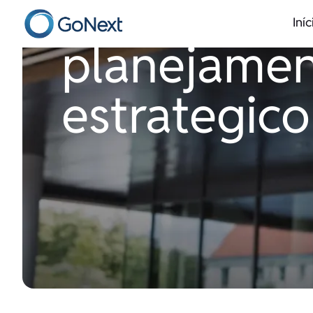
Iníc
planejame
estrategico