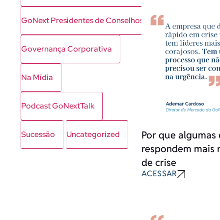
GoNext Presidentes de Conselhos
Governança Corporativa
Na Mídia
Podcast GoNextTalk
Por que algumas 
Sucessão
Uncategorized
respondem mais 
de crise
ACESSAR