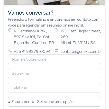
Vamos conversar?
Preencha o formulário e entraremos em contato com
você para agendar uma reunião online inicial.
R. Jerônimo Durski,
153, East Flagler Street,
897, Sala 101, Ed. Oxi,
269
Bigorrilho, Curitiba - PR
Miami, Fl. 33131 USA
+55 41 99279-0094
contato@gonext.com.br