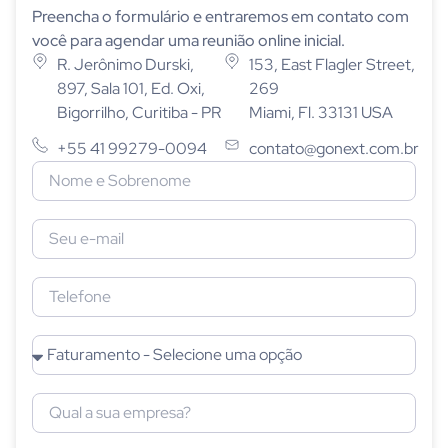
Preencha o formulário e entraremos em contato com
você para agendar uma reunião online inicial.
R. Jerônimo Durski,
153, East Flagler Street,
897, Sala 101, Ed. Oxi,
269
Bigorrilho, Curitiba - PR
Miami, Fl. 33131 USA
+55 41 99279-0094
contato@gonext.com.br